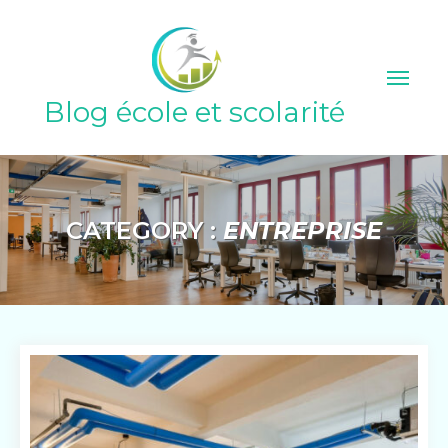
Skip
to
content
Blog école et scolarité
CATEGORY :
ENTREPRISE