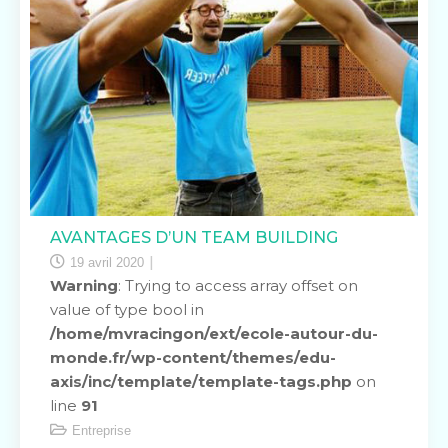
AVANTAGES D’UN TEAM BUILDING
19 avril 2020
Warning
: Trying to access array offset on
value of type bool in
/home/mvracingon/ext/ecole-autour-du-
monde.fr/wp-content/themes/edu-
axis/inc/template/template-tags.php
on
line
91
Entreprise